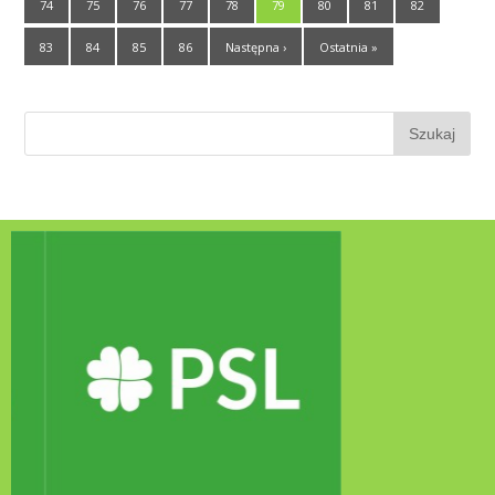
74
75
76
77
78
79
80
81
82
83
84
85
86
Następna ›
Ostatnia »