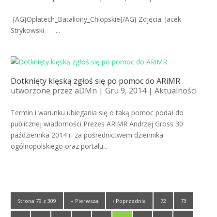
{AG}Oplatech_Bataliony_Chlopskie{/AG} Zdjęcia: Jacek
Strykowski ...
Dotknięty klęską zgłoś się po pomoc do ARiMR
utworzone przez
aDMn
| Gru 9, 2014 |
Aktualności
Termin i warunku ubiegania się o taką pomoc podał do
publicznej wiadomości Prezes ARiMR Andrzej Gross 30
października 2014 r. za pośrednictwem dziennika
ogólnopolskiego oraz portalu...
Strona 79 z 309
« Pierwsza
‹ Poprzednia
72
73