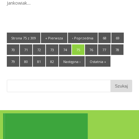
Jankowiak....
Strona 75 z 309
« Pierwsza
‹ Poprzednia
68
69
70
71
72
73
74
75
76
77
78
79
80
81
82
Następna ›
Ostatnia »