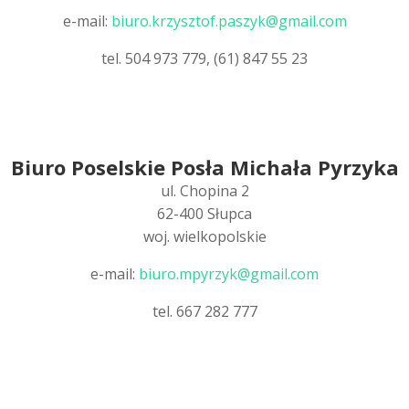
e-mail:
biuro.krzysztof.paszyk@gmail.
com
tel. 504 973 779, (61) 847 55 23
Biuro Poselskie Posła Michała Pyrzyka
ul. Chopina 2
62-400 Słupca
woj. wielkopolskie
e-mail:
biuro.mpyrzyk@gmail.com
tel. 667 282 777