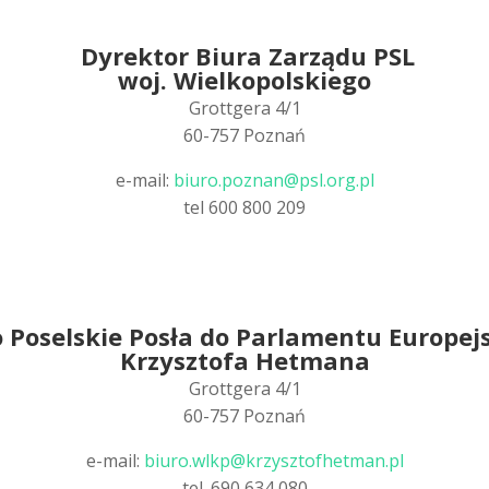
Dyrektor Biura Zarządu PSL
woj. Wielkopolskiego
Grottgera 4/1
60-757 Poznań
e-mail:
biuro.poznan@psl.org.pl
tel 600 800 209
 Poselskie Posła do Parlamentu Europej
Krzysztofa Hetmana
Grottgera 4/1
60-757 Poznań
e-mail:
biuro.wlkp@krzysztofhetman.pl
tel. 690 634 080