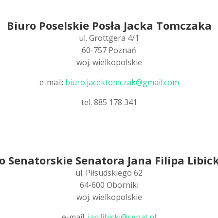
Biuro Poselskie Posła Jacka Tomczaka
ul. Grottgera 4/1
60-757 Poznań
woj. wielkopolskie
e-mail:
biuro.jacektomczak@gmail.com
tel. 885 178 341
o Senatorskie Senatora Jana Filipa Libic
ul. Piłsudskiego 62
64-600 Oborniki
woj. wielkopolskie
e-mail:
jan.libicki@senat.pl