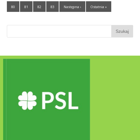
80
81
82
83
Następna ›
Ostatnia »