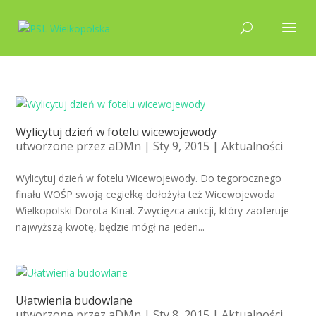
Wylicytuj dzień w fotelu wicewojewody
utworzone przez
aDMn
| Sty 9, 2015 |
Aktualności
Wylicytuj dzień w fotelu Wicewojewody. Do tegorocznego
finału WOŚP swoją cegiełkę dołożyła też Wicewojewoda
Wielkopolski Dorota Kinal. Zwycięzca aukcji, który zaoferuje
najwyższą kwotę, będzie mógł na jeden...
Ułatwienia budowlane
utworzone przez
aDMn
| Sty 8, 2015 |
Aktualności