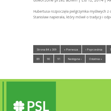
utworzone przez
aDMn
| Lis 12, 2014 |
A
Hubertusa rozpoczęła pielgrzymka myśliwych z o
Stanisław napierała, który mówił o tradycji i odpo
Strona 84 z 309
« Pierwsza
‹ Poprzednia
89
90
91
Następna ›
Ostatnia »