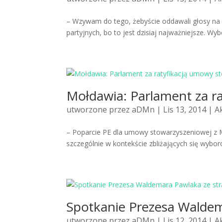
– Wzywam do tego, żebyście oddawali głosy na l
partyjnych, bo to jest dzisiaj najważniejsze. Wyb
Mołdawia: Parlament za r
utworzone przez
aDMn
| Lis 13, 2014 |
A
– Poparcie PE dla umowy stowarzyszeniowej z M
szczególnie w kontekście zbliżających się wybo
Spotkanie Prezesa Waldem
utworzone przez
aDMn
| Lis 12, 2014 |
A