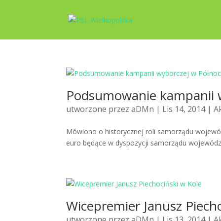
Podsumowanie kampanii w
utworzone przez
aDMn
| Lis 14, 2014 |
A
Mówiono o historycznej roli samorządu wojewód
euro będące w dyspozycji samorządu wojewódz
Wicepremier Janusz Piecho
utworzone przez
aDMn
| Lis 13, 2014 |
A