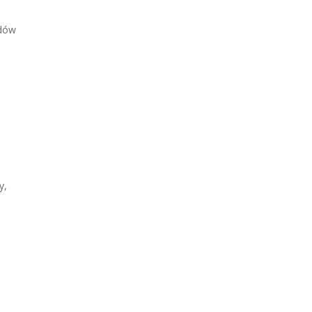
ldów
y,