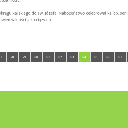
ktualności
kręgu kaliskiego do św. Józefa. Nabożeństwo celebrował ks. bp. seni
wiedzialności jaka ciąży na...
77
78
79
80
81
82
83
84
85
86
87