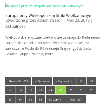
Europa przy Wielkopolskim Stole Wielkanocnym
utworzone przez
Administrator
| Mar 23, 2018 |
Aktualności
Wielkopolskie zwyczaje wielkanocne zawitają do Parlamentu
Europejskiego. Kilka dni przed świętami w Brukseli, na
zaproszenie Posła do PE Andrzeja Grzyba, gościć będą
Lokalne Grupy Działania, które...
Strona 49 z 309
« Pierwsza
‹ Poprzednia
42
43
44
45
46
47
48
49
50
51
52
53
54
55
56
Następna ›
Ostatnia »