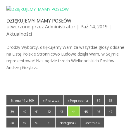
DZIĘKUJEMY! MAMY POSŁÓW
utworzone przez
Administrator
| Paź 14, 2019 |
Aktualności
Drodzy Wyborcy, dziękujemy Wam za wszystkie głosy oddane
na Listę Polskie Stronnictwo Ludowe dzięki Wam, w Sejmie
reprezentować Nas będzie trzech Wielkopolskich Posłów
Andrzej Grzyb z...
Strona 44 z 309
« Pierwsza
‹ Poprzednia
37
38
39
40
41
42
43
44
45
46
47
48
49
50
51
Następna ›
Ostatnia »