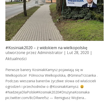
#Kosiniak2020 – z widokiem na wielkopolskę
utworzone przez
Administrator
| Lut 28, 2020 |
Aktualności
Pierwsze banery KosiniakKamysz pojawiają się w
Wielkopolsce! Północna Wielkopolska, @GminaTrzcianka .
Podczas wieszania banerów życzliwe słowa od właścicieli
ogrodzeń i przechodniów o @KosiniakKamysz.
#NadziejaDlaPolski#Kosiniak2020#DrużynaKosiniaka
pic.twitter.com/8cDRwrefsz — Remigiusz Wojtera...