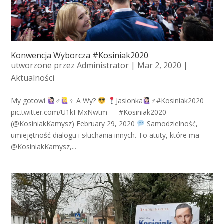
Konwencja Wyborcza #Kosiniak2020
utworzone przez
Administrator
| Mar 2, 2020 |
Aktualności
My gotowi
‍♂️
‍♀️ A Wy?
Jasionka
‍♂️#Kosiniak2020
pic.twitter.com/U1kFMxNwtm — #Kosiniak2020
(@KosiniakKamysz) February 29, 2020
Samodzielność,
umiejętność dialogu i słuchania innych. To atuty, które ma
@KosiniakKamysz,...