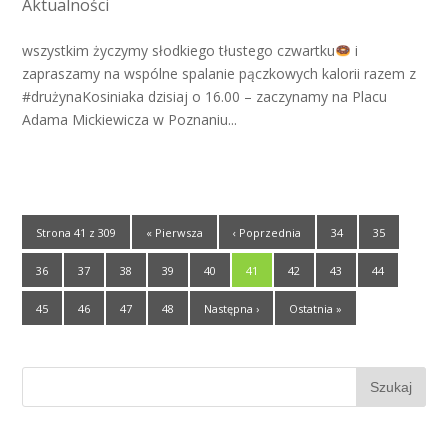
Aktualności
wszystkim życzymy słodkiego tłustego czwartku
i
zapraszamy na wspólne spalanie pączkowych kalorii razem z
#drużynaKosiniaka dzisiaj o 16.00 – zaczynamy na Placu
Adama Mickiewicza w Poznaniu...
Strona 41 z 309
« Pierwsza
‹ Poprzednia
34
35
36
37
38
39
40
41
42
43
44
45
46
47
48
Następna ›
Ostatnia »