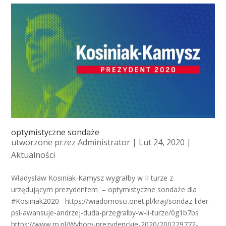
optymistyczne sondaże
utworzone przez
Administrator
| Lut 24, 2020 |
Aktualności
Władysław Kosiniak-Kamysz wygrałby w II turze z
urzędującym prezydentem – optymistyczne sondaże dla
#Kosiniak2020 https://wiadomosci.onet.pl/kraj/sondaz-lider-
psl-awansuje-andrzej-duda-przegralby-w-ii-turze/0g1b7bs
https://www.rp.pl/Wybory-prezydenckie-2020/200229772-