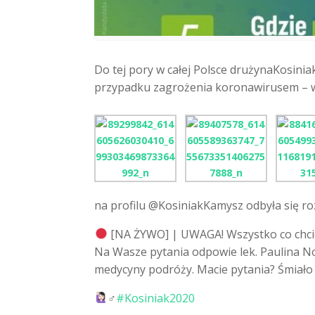
Do tej pory w całej Polsce drużynaKosini
przypadku zagrożenia koronawirusem – w
na profilu @KosiniakKamysz odbyła się r
[NA ŻYWO] | UWAGA! Wszystko co chcie
Na Wasze pytania odpowie lek. Paulina No
medycyny podróży. Macie pytania? Śmiał
‍♂️
#
Kosiniak2020