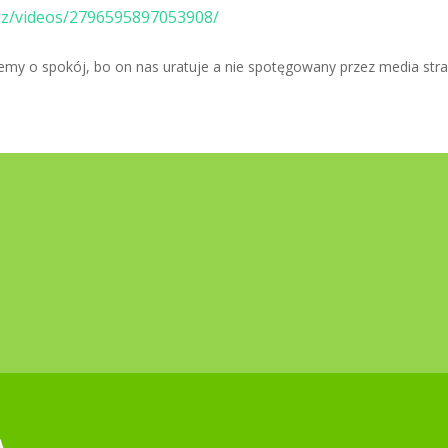
sz/videos/2796595897053908/
y o spokój, bo on nas uratuje a nie spotęgowany przez media stra
A