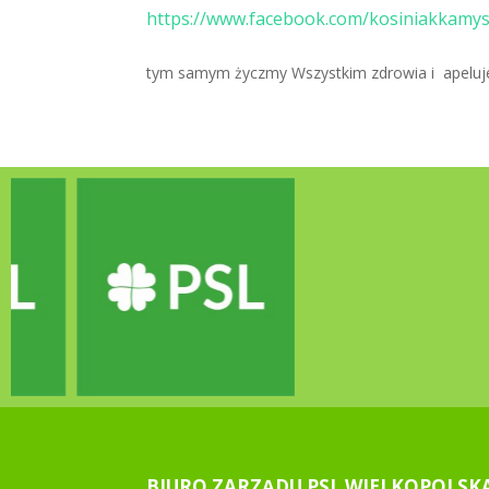
https://www.facebook.com/kosiniakkamy
tym samym życzmy Wszystkim zdrowia i apelujem
BIURO ZARZĄDU PSL WIELKOPOLSK