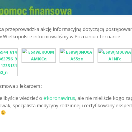
aka przeprowadziła akcję informacyjną dotyczącą postępowa
 Wielkopolsce informowaliśmy w Poznaniu i Trzciance
ozmowa z lekarzem :
libyście wiedzieć o
#
koronawirus
, ale nie mieliście kogo za
wak, specjalista medycyny rodzinnej i certyfikowany eksper
o