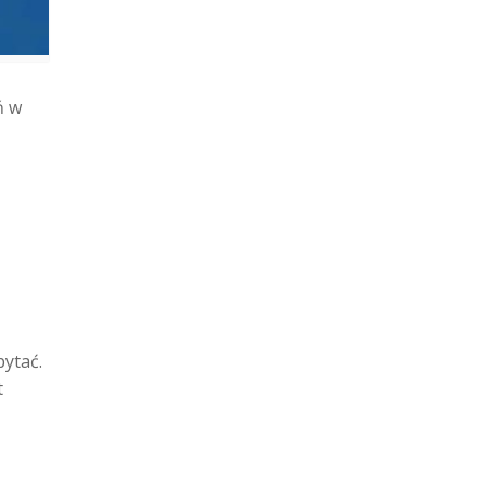
ń w
pytać.
t