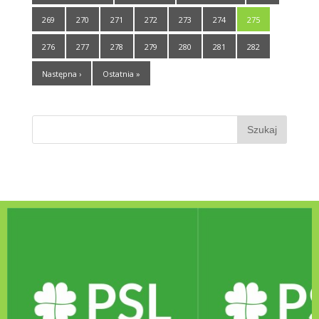
269
270
271
272
273
274
275
276
277
278
279
280
281
282
Następna ›
Ostatnia »