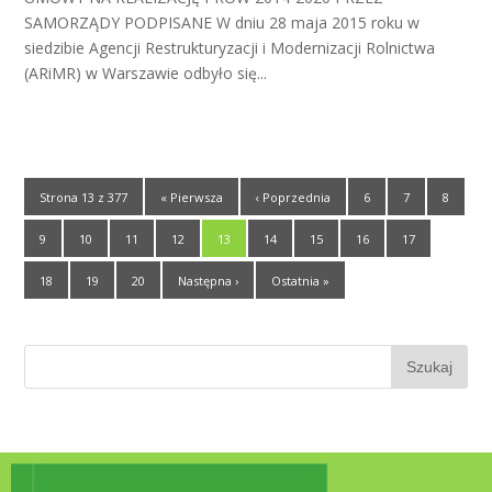
SAMORZĄDY PODPISANE W dniu 28 maja 2015 roku w
siedzibie Agencji Restrukturyzacji i Modernizacji Rolnictwa
(ARiMR) w Warszawie odbyło się...
Strona 13 z 377
« Pierwsza
‹ Poprzednia
6
7
8
9
10
11
12
13
14
15
16
17
18
19
20
Następna ›
Ostatnia »