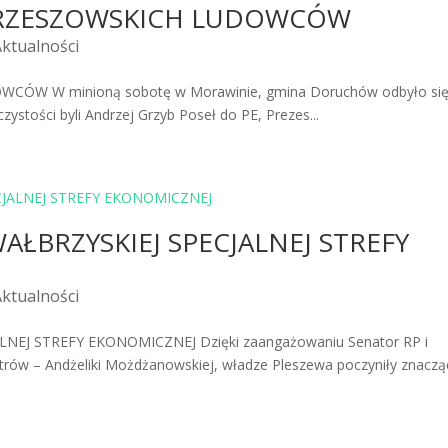
STRZESZOWSKICH LUDOWCÓW
Aktualności
ÓW W minioną sobotę w Morawinie, gmina Doruchów odbyło si
stości byli Andrzej Grzyb Poseł do PE, Prezes...
AŁBRZYSKIEJ SPECJALNEJ STREFY
Aktualności
NEJ STREFY EKONOMICZNEJ Dzięki zaangażowaniu Senator RP i
strów – Andżeliki Możdżanowskiej, władze Pleszewa poczyniły znaczą