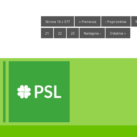
Strona 16 z 377
« Pierwsza
‹ Poprzednia
21
22
23
Następna ›
Ostatnia »