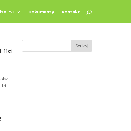
ze PSL
Dokumenty
Kontakt
a na
lski,
ili...
e