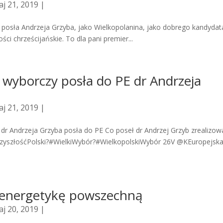
j 21, 2019 |
 posła Andrzeja Grzyba, jako Wielkopolanina, jako dobrego kandyda
i chrześcijańskie. To dla pani premier...
 wyborczy posła do PE dr Andrzeja
j 21, 2019 |
dr Andrzeja Grzyba posła do PE Co poseł dr Andrzej Grzyb zrealizow
rzyszłośćPolski?#WielkiWybór?#WielkopolskiWybór 26V @KEuropejsk
a energetykę powszechną
j 20, 2019 |