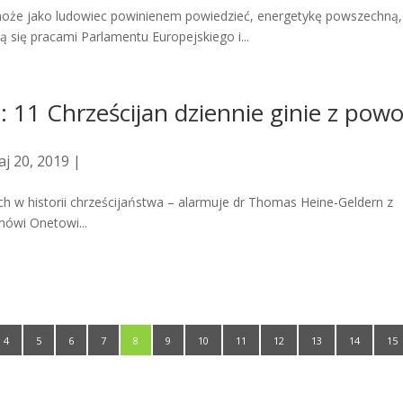
może jako ludowiec powinienem powiedzieć, energetykę powszechną,
ą się pracami Parlamentu Europejskiego i...
: 11 Chrześcijan dziennie ginie z pow
j 20, 2019 |
ch w historii chrześcijaństwa – alarmuje dr Thomas Heine-Geldern z
mówi Onetowi...
4
5
6
7
8
9
10
11
12
13
14
15