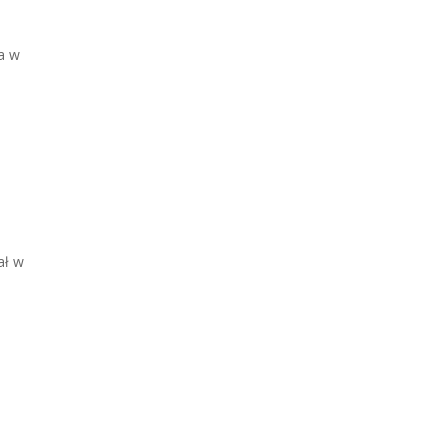
ta w
ał w
a