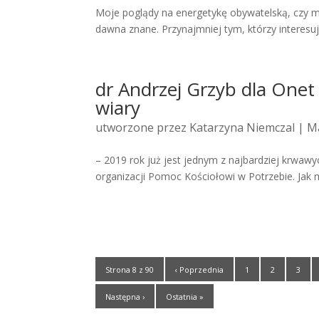
Moje poglądy na energetykę obywatelską, czy 
dawna znane. Przynajmniej tym, którzy interesuj
dr Andrzej Grzyb dla Onet 
wiary
utworzone przez
Katarzyna Niemczal
| Ma
– 2019 rok już jest jednym z najbardziej krwawy
organizacji Pomoc Kościołowi w Potrzebie. Jak 
Strona 8 z 90
‹ Poprzednia
1
2
3
Następna ›
Ostatnia »