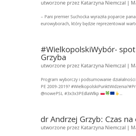
utworzone przez
Katarzyna Niemczal
| Ma
– Pani premier Suchocka wyraziła poparcie pana
eurowyborach, który będzie reprezentował wartośc
#WielkopolskiWybór- spot
Grzyba
utworzone przez
Katarzyna Niemczal
| Ma
Program wyborczy i podsumowanie działalności 
PE 2009-2019? #WielkopolskiPunktWidzenia?#P
@nowePSL #3x3x3PEdlaWlkp
...
dr Andrzej Grzyb: Czas n
utworzone przez
Katarzyna Niemczal
| Ma