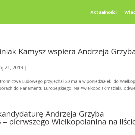
Aktualności
Wład
iniak Kamysz wspiera Andrzeja Grzyb
j 21, 2019 |
tronnictwa Ludowego przyjechał 20 maja w poniedziałek do Wielkopo
rach do Parlamentu Europejskiego. Na #wielkopolskimszlaku odwiedz
kandydaturę Andrzeja Grzyba
3 – pierwszego Wielkopolanina na liści