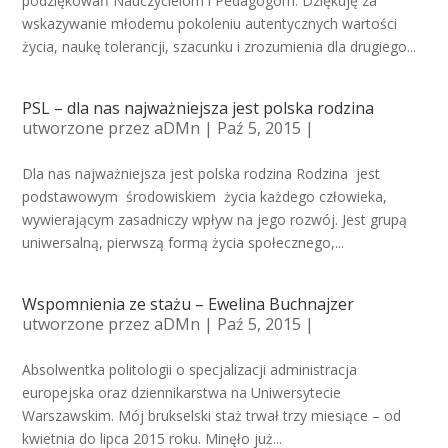
podziękowań Nauczycielom i Pedagogom. Dziękuję za
wskazywanie młodemu pokoleniu autentycznych wartości
życia, naukę tolerancji, szacunku i zrozumienia dla drugiego...
PSL – dla nas najważniejsza jest polska rodzina
utworzone przez
aDMn
| Paź 5, 2015 |
Dla nas najważniejsza jest polska rodzina Rodzina jest
podstawowym środowiskiem życia każdego człowieka,
wywierającym zasadniczy wpływ na jego rozwój. Jest grupą
uniwersalną, pierwszą formą życia społecznego,...
Wspomnienia ze stażu – Ewelina Buchnajzer
utworzone przez
aDMn
| Paź 5, 2015 |
Absolwentka politologii o specjalizacji administracja
europejska oraz dziennikarstwa na Uniwersytecie
Warszawskim. Mój brukselski staż trwał trzy miesiące – od
kwietnia do lipca 2015 roku. Minęło już...