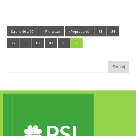
Strona 90 z 90
« Pierwsza
‹ Poprzednia
83
84
85
86
87
88
89
90