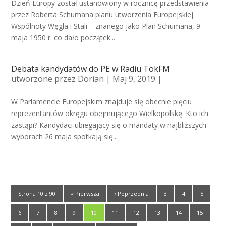
Dzień Europy został ustanowiony w rocznicę przedstawienia
przez Roberta Schumana planu utworzenia Europejskiej
Wspólnoty Węgla i Stali – znanego jako Plan Schumana, 9
maja 1950 r. co dało początek...
Debata kandydatów do PE w Radiu TokFM
utworzone przez
Dorian
| Maj 9, 2019 |
W Parlamencie Europejskim znajduje się obecnie pięciu
reprezentantów okręgu obejmującego Wielkopolskę. Kto ich
zastąpi? Kandydaci ubiegający się o mandaty w najbliższych
wyborach 26 maja spotkają się...
Strona 10 z 90
« Pierwsza
‹ Poprzednia
3
4
5
6
7
8
9
10
11
12
13
14
15