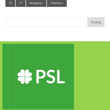
16
17
Następna ›
Ostatnia »