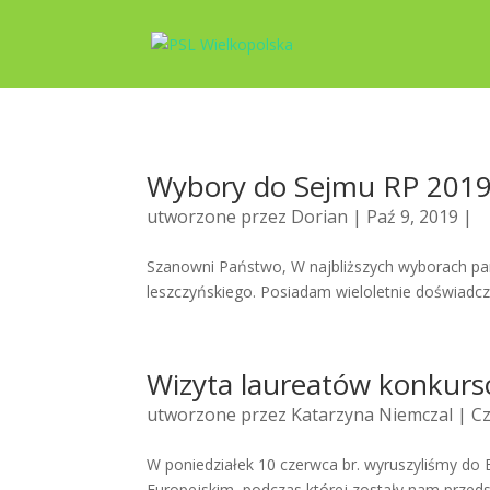
Wybory do Sejmu RP 201
utworzone przez
Dorian
| Paź 9, 2019 |
Szanowni Państwo, W najbliższych wyborach par
leszczyńskiego. Posiadam wieloletnie doświadcz
Wizyta laureatów konkurs
utworzone przez
Katarzyna Niemczal
| Cz
W poniedziałek 10 czerwca br. wyruszyliśmy do
Europejskim, podczas której zostały nam przeds