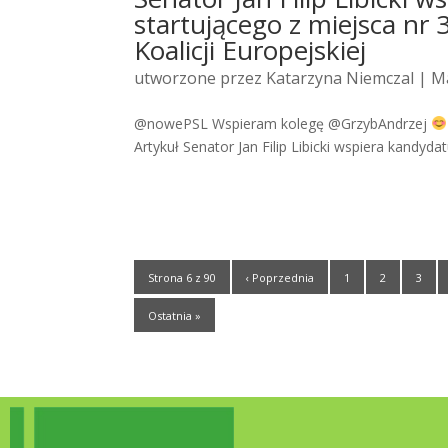
startującego z miejsca nr 
Koalicji Europejskiej
utworzone przez
Katarzyna Niemczal
| Ma
@nowePSL Wspieram kolegę @GrzybAndrzej
Artykuł Senator Jan Filip Libicki wspiera kandyda
Strona 6 z 90
‹ Poprzednia
1
2
3
Ostatnia »