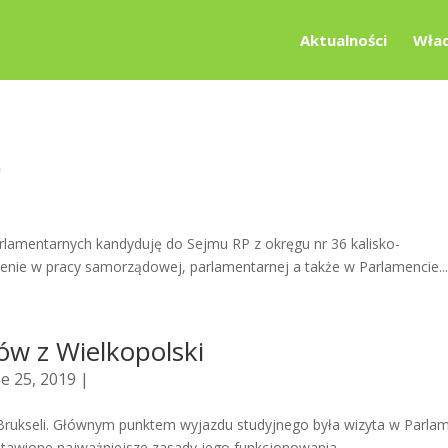
Aktualności
Wład
9
lamentarnych kandyduję do Sejmu RP z okręgu nr 36 kalisko-
enie w pracy samorządowej, parlamentarnej a także w Parlamencie..
ów z Wielkopolski
e 25, 2019 |
 Brukseli. Głównym punktem wyjazdu studyjnego była wizyta w Parla
tawione najważniejsze zasady jego funkcjonowania....