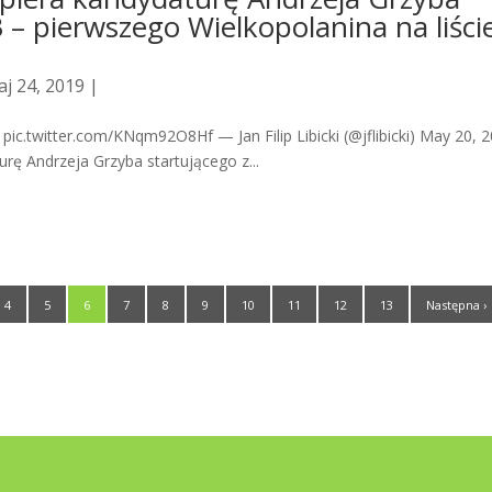
3 – pierwszego Wielkopolanina na liści
j 24, 2019 |
pic.twitter.com/KNqm92O8Hf — Jan Filip Libicki (@jflibicki) May 20,
turę Andrzeja Grzyba startującego z...
4
5
6
7
8
9
10
11
12
13
Następna ›