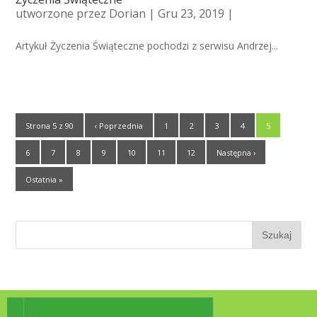
utworzone przez
Dorian
| Gru 23, 2019 |
Artykuł Życzenia Świąteczne pochodzi z serwisu Andrzej...
Strona 5 z 90
‹ Poprzednia
1
2
3
4
5
6
7
8
9
10
11
12
Następna ›
Ostatnia »