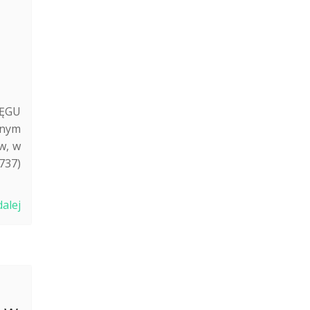
O
ĘGU
onym
w, w
737)
dalej