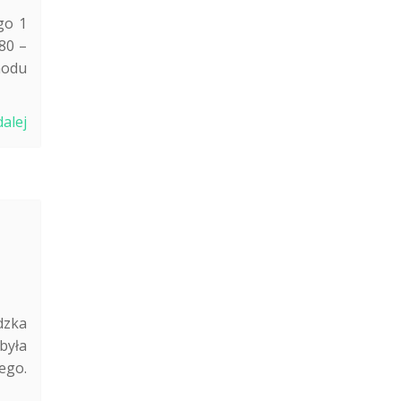
go 1
80 –
hodu
dalej
dzka
była
ego.