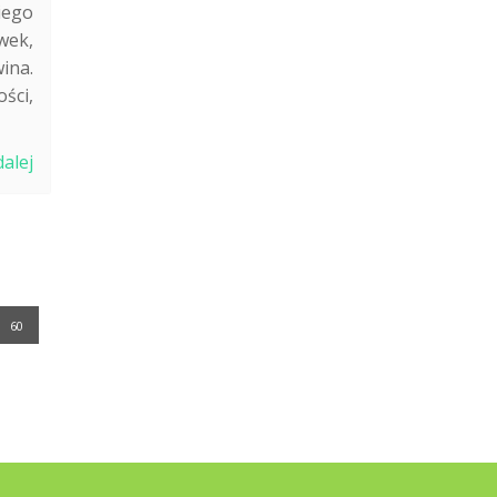
iego
wek,
ina.
ści,
dalej
60