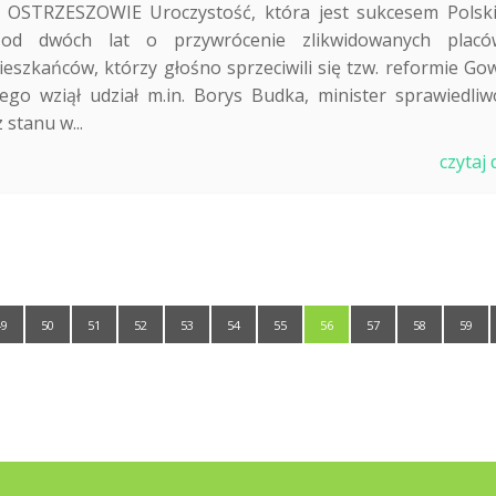
TRZESZOWIE Uroczystość, która jest sukcesem Polsk
od dwóch lat o przywrócenie zlikwidowanych placó
zkańców, którzy głośno sprzeciwili się tzw. reformie Gow
 wziął udział m.in. Borys Budka, minister sprawiedliwo
stanu w...
czytaj 
49
50
51
52
53
54
55
56
57
58
59