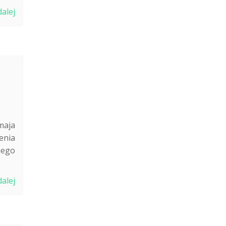
dalej
maja
enia
iego
dalej