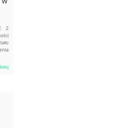
e w
E Z
ości
tało
enia
dalej