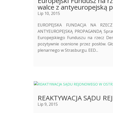
Europejski Fundusz na r
walce z antyeuropejską 
Lip 10, 2015
EUROPEJSKA FUNDACJA NA RZEC
ANTYEUROPEJSKĄ PROPAGANDĄ Sprawozd
Europejskiego Funduszu na rzecz De
pozytywnie ocenione przez posłów. Gło
plenarnego w Strasburgu. EED...
REAKTYWACJA SĄDU R
Lip 9, 2015