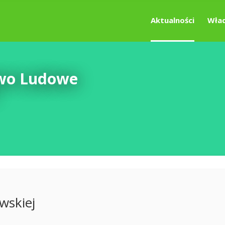
Aktualności
Wład
two Ludowe
wskiej