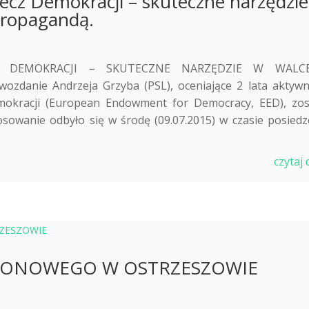
zecz Demokracji – skuteczne narzędzi
propagandą.
Z DEMOKRACJI – SKUTECZNE NARZĘDZIE W WALC
anie Andrzeja Grzyba (PSL), oceniające 2 lata aktywn
mokracji (European Endowment for Democracy, EED), zos
sowanie odbyło się w środę (09.07.2015) w czasie posiedz
czytaj 
EJONOWEGO W OSTRZESZOWIE