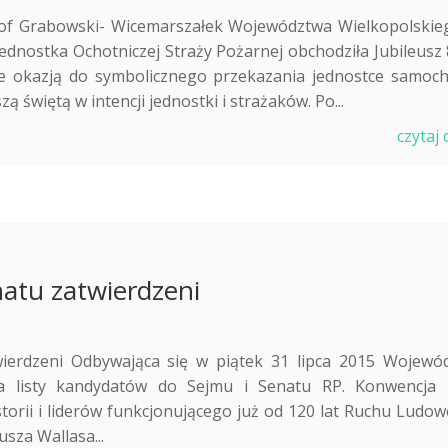
tof Grabowski- Wicemarszałek Województwa Wielkopolskie
jednostka Ochotniczej Straży Pożarnej obchodziła Jubileusz 
kże okazją do symbolicznego przekazania jednostce samoc
 świętą w intencji jednostki i strażaków. Po...
czytaj 
natu zatwierdzeni
wierdzeni Odbywająca się w piątek 31 lipca 2015 Wojewó
a listy kandydatów do Sejmu i Senatu RP. Konwencja 
orii i liderów funkcjonującego już od 120 lat Ruchu Ludow
sza Wallasa...