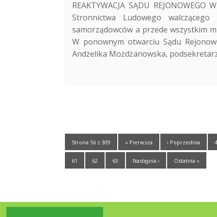
REAKTYWACJA SĄDU REJONOWEGO W OS
Stronnictwa Ludowego walczącego 
samorządowców a przede wszystkim mies
W ponownym otwarciu Sądu Rejonowego
Andżelika Możdżanowska, podsekretarz 
Strona 56 z 309
« Pierwsza
‹ Poprzednia
61
62
63
Następna ›
Ostatnia »