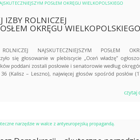
J IZBY ROLNICZEJ
POSŁEM OKRĘGU WIELKOPOLSKIEG
 ROLNICZEJ NAJSKUTECZNIEJSZYM POSŁEM OKR
yło się głosowanie w plebiscycie „Oceń władzę” ogłosz
ników poddani zostali posłowie i senatorowie według okręgó
36 (Kalisz – Leszno), najwięcej głosów spośród posłów (1
czytaj 