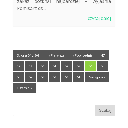
zakaz dotknął najbardziej – wyjaśnia
komisarz ds....
czytaj dalej
Strona 54 z 309
« Pierwsza
‹ Poprzednia
47
48
49
50
51
52
53
54
55
56
57
58
59
60
61
Następna ›
Ostatnia »