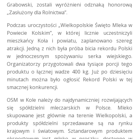
Grabowski, zostali wyróżnieni odznaką honorową
„Zasłużony dla Rolnictwa”.
Podczas uroczystości „Wielkopolskie Święto Mleka w
Powiecie Kolskim”, w której licznie uczestniczyli
mieszkańcy Koła i powiatu, zaplanowano szereg
atrakcji. Jedną z nich była próba bicia rekordu Polski
w jednoczesnym spożywaniu serka wiejskiego.
Organizatorzy przygotowali dwa tysiące porcji tego
produktu o łącznej wadze 400 kg. Już po dziesięciu
minutach można było ogłosić Rekord Polski w tej
smacznej konkurencji.
OSM w Kole należy do najdynamiczniej rozwijających
się spółdzielni mleczarskich w Polsce. Mleko
skupowane jest głównie na terenie Wielkopolski, a
produkty spółdzielni sprzedawane są na rynku
krajowym i światowym. Sztandarowym produktem
eksportowym jest mleko w proszku, dostępne w