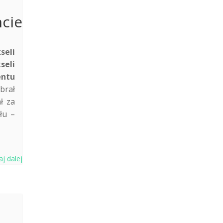
cie
seli
seli
entu
brał
ł za
łu –
aj dalej