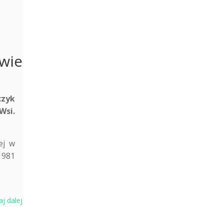
wie
czyk
Wsi.
ej w
1981
aj dalej