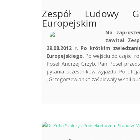
Zespół Ludowy Gr
Europejskim
Na zaprosze
zawitał Zesp
29.08.2012 r. Po krótkim zwiedzan
Europejskiego.
Po wejściu do części rob
Poseł Andrzej Grzyb. Pan Poseł przed
pytania uczestników wyjazdu. Po oficj
„Grzegorzewianki” zaśpiewały w sali bud