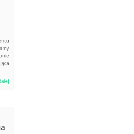
entu
camy
onie
jąca
dalej
ia