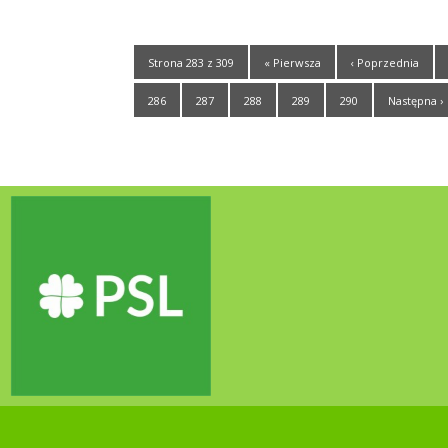
Strona 283 z 309
« Pierwsza
‹ Poprzednia
286
287
288
289
290
Następna ›