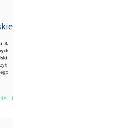
kie
su
3.
nych
ski.
zyb,
iego
aj dalej