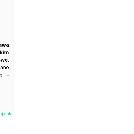
ława
skim
owe.
rano
ób –
aj dalej