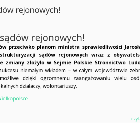
dów rejonowych!
 sądów rejonowych!
ów przeciwko planom ministra sprawiedliwości Jaros
strukturyzacji sądów rejonowych wraz z obywatel
e zmiany złożyło w Sejmie Polskie Stronnictwo Lud
o sukcesu niemałym wkładem – w całym województwie zeb
 możliwe dzięki ogromnemu zaangażowaniu wielu os
kalnych działac
zy, wolontariuszy.
Wielkopolsce
czyt