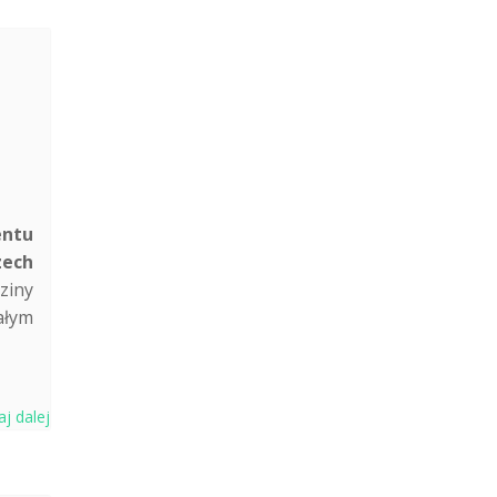
ntu
zech
ziny
ałym
aj dalej