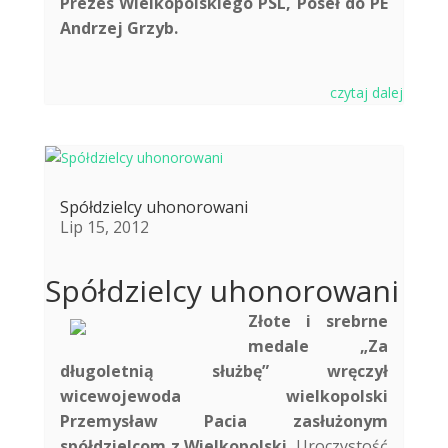
Prezes Wielkopolskiego PSL, Poseł do PE
Andrzej Grzyb.
czytaj dalej
Spółdzielcy uhonorowani
Lip 15, 2012
Spółdzielcy uhonorowani
Złote i srebrne
medale „Za
długoletnią służbę” wręczył
wicewojewoda wielkopolski
Przemysław Pacia zasłużonym
spółdzielcom z Wielkopolski.
Uroczystość