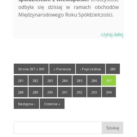
odbyła się dzisiaj w ramach obchodów
Międzynarodowego Roku Spółdzielczości.
czytaj dalej
Strona 287 z 309
« Pierwsza
‹ Poprzednia
280
281
282
283
284
285
286
287
288
289
290
291
292
293
294
Następna ›
Ostatnia »