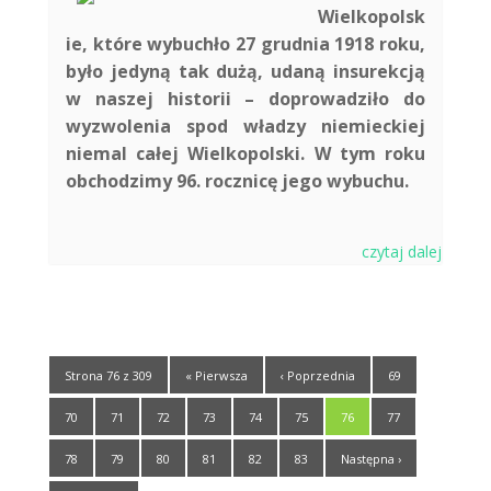
Wielkopolsk
ie, które wybuchło 27 grudnia 1918 roku,
było jedyną tak dużą, udaną insurekcją
w naszej historii – doprowadziło do
wyzwolenia spod władzy niemieckiej
niemal całej Wielkopolski. W tym roku
obchodzimy 96. rocznicę jego wybuchu.
czytaj dalej
Strona 76 z 309
« Pierwsza
‹ Poprzednia
69
70
71
72
73
74
75
76
77
78
79
80
81
82
83
Następna ›