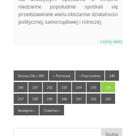
niedzielne popołudnie spotkali się
przedstawiciele wielu obszarów działalności
politycznej, samorządowej i rolniczej.
czytaj dalej
Strona 256 z 309
« Pierwsza
‹ Poprzednia
249
250
251
252
253
254
255
256
257
258
259
260
261
262
263
Następna ›
Ostatnia »