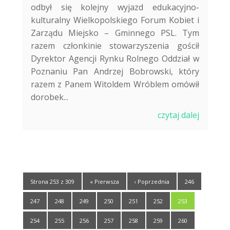
odbył się kolejny wyjazd edukacyjno-
kulturalny Wielkopolskiego Forum Kobiet i
Zarządu Miejsko – Gminnego PSL. Tym
razem członkinie stowarzyszenia gościł
Dyrektor Agencji Rynku Rolnego Oddział w
Poznaniu Pan Andrzej Bobrowski, który
razem z Panem Witoldem Wróblem omówił
dorobek...
czytaj dalej
Strona 253 z 309
« Pierwsza
‹ Poprzednia
246
247
248
249
250
251
252
253
254
255
256
257
258
259
260