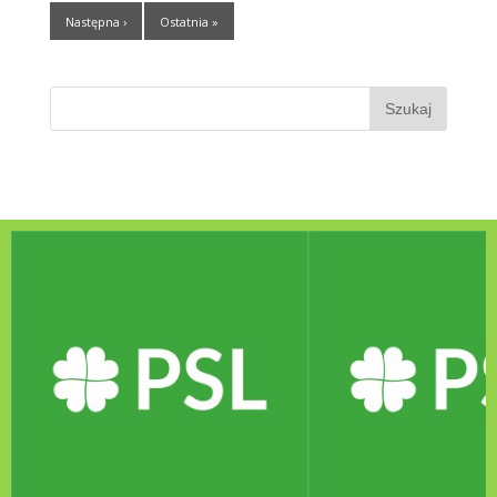
Następna ›
Ostatnia »