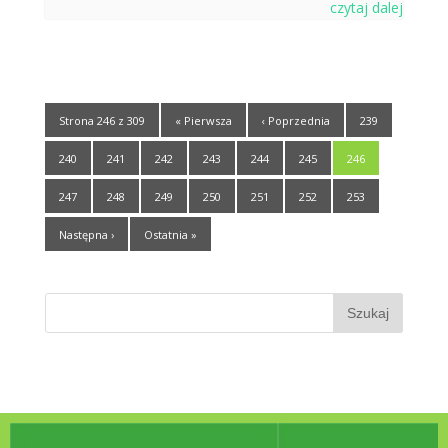
czytaj dalej
Strona 246 z 309
« Pierwsza
‹ Poprzednia
239
240
241
242
243
244
245
246
247
248
249
250
251
252
253
Następna ›
Ostatnia »