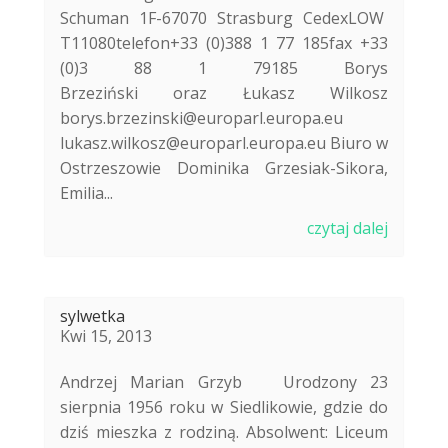
Schuman 1F-67070 Strasburg CedexLOW
T11080telefon+33 (0)388 1 77 185fax +33
(0)3 88 1 79185 Borys
Brzeziński oraz Łukasz Wilkosz
borys.brzezinski@europarl.europa.eu
lukasz.wilkosz@europarl.europa.eu Biuro w
Ostrzeszowie Dominika Grzesiak-Sikora,
Emilia...
czytaj dalej
sylwetka
Kwi 15, 2013
Andrzej Marian Grzyb Urodzony 23
sierpnia 1956 roku w Siedlikowie, gdzie do
dziś mieszka z rodziną. Absolwent: Liceum