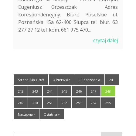
Eugeniusz Grzeszczak Adres
korespondencyjny: Biuro Poselskie ul.
Poznańska 15a 62-400 Słupca tel. biur. 63
277 27 12 tel. kom. 661 975 470...
czytaj dalej
Strona 248 z 309
« Pierwsza
‹ Poprzednia
241
242
243
244
245
246
247
248
249
250
251
252
253
254
255
Następna ›
Ostatnia »