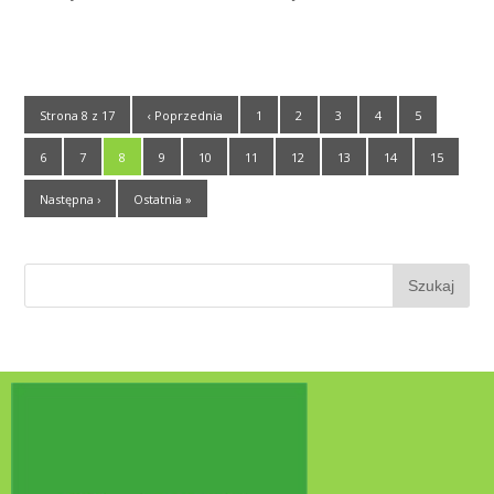
Strona 8 z 17
‹ Poprzednia
1
2
3
4
5
6
7
8
9
10
11
12
13
14
15
Następna ›
Ostatnia »