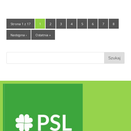
Strona 1 z 17
1
2
3
4
5
6
7
8
Następna ›
Ostatnia »