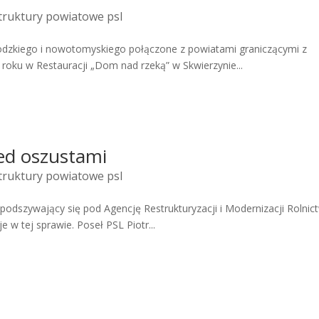
truktury powiatowe psl
odzkiego i nowotomyskiego połączone z powiatami graniczącymi z
roku w Restauracji „Dom nad rzeką” w Skwierzynie...
ed oszustami
truktury powiatowe psl
podszywający się pod Agencję Restrukturyzacji i Modernizacji Rolnic
e w tej sprawie. Poseł PSL Piotr...