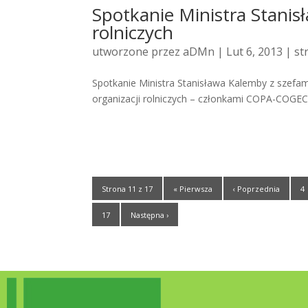
Spotkanie Ministra Stanis
rolniczych
utworzone przez
aDMn
| Lut 6, 2013 |
st
Spotkanie Ministra Stanisława Kalemby z szefami
organizacji rolniczych – członkami COPA-COGECA
Strona 11 z 17
« Pierwsza
‹ Poprzednia
4
17
Następna ›