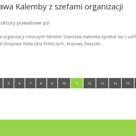
ława Kalemby z szefami organizacji
ruktury powiatowe psl
 organizacji rolniczych Minister Stanisław Kalemba spotkał się z sze
 (Krajowa Rada Izba Rolniczych, Krajowy Związek...
5
6
7
8
9
10
11
12
13
14
15