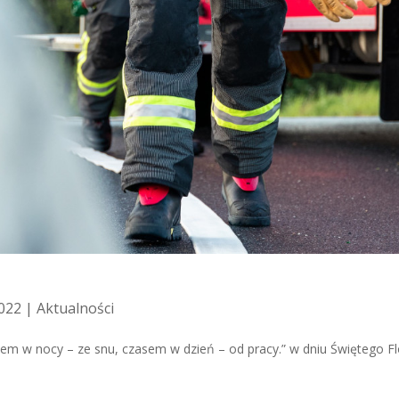
2022 |
Aktualności
a­sem w nocy – ze snu, cza­sem w dzień – od pra­cy.” w dniu Świętego F