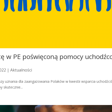
atę w PE poświęconą pomocy uchodź
2022 |
Aktualności
razy uznania dla zaangażowania Polaków w kwestii wsparcia uchodźc
y skutecznie...