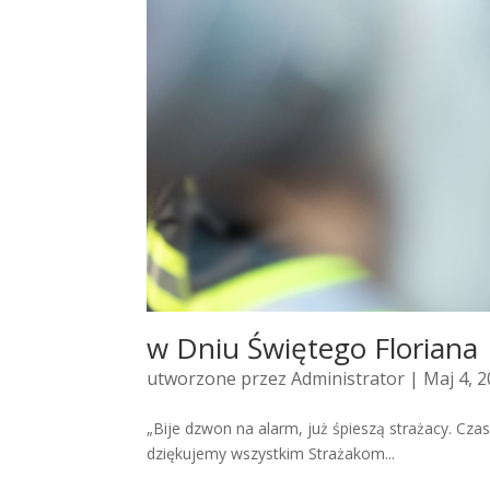
w Dniu Świętego Floriana
utworzone przez
Administrator
| Maj 4, 
„Bije dzwon na alarm, już śpie­szą stra­ża­cy. Cz
dziękujemy wszystkim Strażakom...