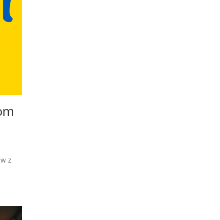
com
ów z