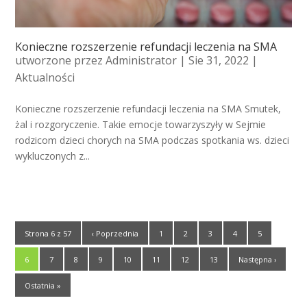
Konieczne rozszerzenie refundacji leczenia na SMA
utworzone przez
Administrator
| Sie 31, 2022 |
Aktualności
Konieczne rozszerzenie refundacji leczenia na SMA Smutek,
żal i rozgoryczenie. Takie emocje towarzyszyły w Sejmie
rodzicom dzieci chorych na SMA podczas spotkania ws. dzieci
wykluczonych z...
Strona 6 z 57
‹ Poprzednia
1
2
3
4
5
6
7
8
9
10
11
12
13
Następna ›
Ostatnia »