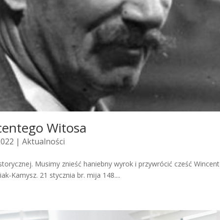
ncentego Witosa
2022 |
Aktualności
storycznej. Musimy znieść haniebny wyrok i przywrócić cześć Wince
-Kamysz. 21 stycznia br. mija 148....