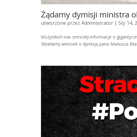
Żądamy dymisji ministra 
utworzone przez
Administrator
| Sty 14, 
Wszystkich nas zmroziły informacje o gigantyc
Składamy wniosek o dymisję pana Mariusza Błasz