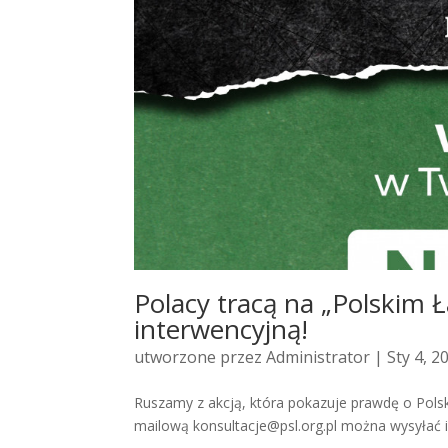
Polacy tracą na „Polskim 
interwencyjną!
utworzone przez
Administrator
| Sty 4, 2
Ruszamy z akcją, która pokazuje prawdę o Pols
mailową konsultacje@psl.org.pl można wysyłać info