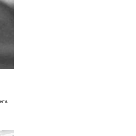
ntemu