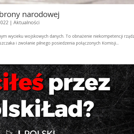
obrony narodowej
2022 |
Aktualności
znym wycieku wojskowych danych. To obnażenie niekompetencji rząd
czaka i zwołanie pilnego posiedzenia połączonych Komisji...