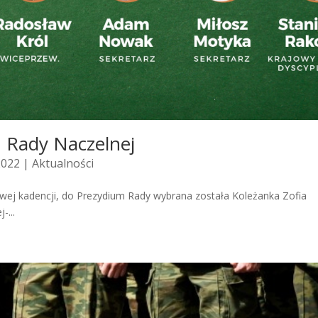
 Rady Naczelnej
2022 |
Aktualności
wej kadencji, do Prezydium Rady wybrana została Koleżanka Zofia
-...