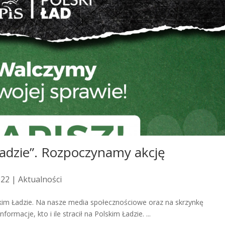
Ładzie”. Rozpoczynamy akcję
022 |
Aktualności
kim Ładzie. Na nasze media społecznościowe oraz na skrzynkę
rmacje, kto i ile stracił na Polskim Ładzie. ...