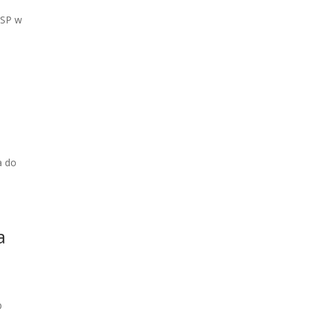
 OSP w
a do
a
b