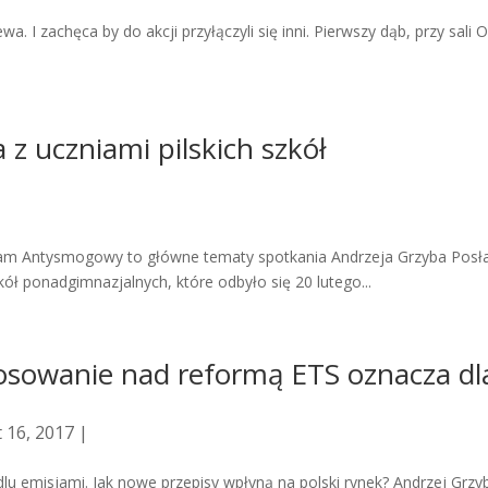
a. I zachęca by do akcji przyłączyli się inni. Pierwszy dąb, przy sali
z uczniami pilskich szkół
am Antysmogowy to główne tematy spotkania Andrzeja Grzyba Posł
kół ponadgimnazjalnych, które odbyło się 20 lutego...
łosowanie nad reformą ETS oznacza dl
 16, 2017 |
lu emisjami. Jak nowe przepisy wpłyną na polski rynek? Andrzej Grzy