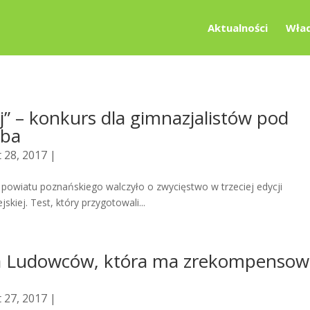
Aktualności
Wład
j” – konkurs dla gimnazjalistów pod
yba
 28, 2017 |
i powiatu poznańskiego walczyło o zwycięstwo w trzeciej edycji
kiej. Test, który przygotowali...
cja Ludowców, która ma zrekompensow
 27, 2017 |