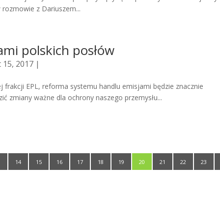
 rozmowie z Dariuszem...
mi polskich posłów
 15, 2017 |
ej frakcji EPL, reforma systemu handlu emisjami będzie znacznie
zić zmiany ważne dla ochrony naszego przemysłu...
3
14
15
16
17
18
19
20
21
22
23