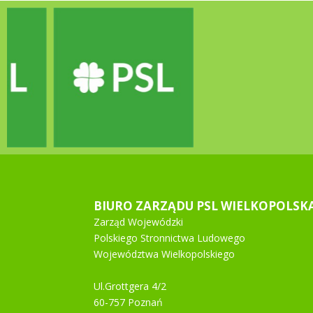
BIURO ZARZĄDU PSL WIELKOPOLSK
Zarząd Wojewódzki
Polskiego Stronnictwa Ludowego
Województwa Wielkopolskiego
Ul.Grottgera 4/2
60-757 Poznań