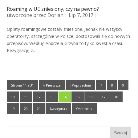
Roaming w UE zniesiony, czy na pewno?
utworzone przez
Dorian
| Lip 7, 2017 |
Opłaty roamingowe zostały zniesione. Jednak nie wszyscy
operatorzy, szczególnie w Polsce, dostosowali się do nowych
przepisów. Według Andrzeja Grzyba to tylko kwestia czasu. –
Rezygnację z...
Strona 14 z 31
« Pierwsza
‹ Poprzednia
7
8
9
10
11
12
13
14
15
16
17
18
19
20
21
Następna ›
Ostatnia »