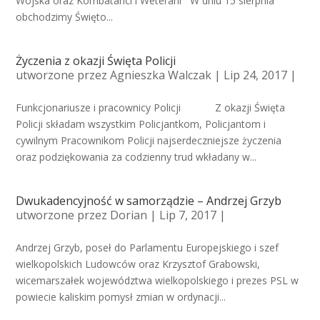
Wojska oraz Kombatanci i Weterani W dniu 15 sierpnia
obchodzimy Święto...
Życzenia z okazji Święta Policji
utworzone przez
Agnieszka Walczak
| Lip 24, 2017 |
Funkcjonariusze i pracownicy Policji Z okazji Święta
Policji składam wszystkim Policjantkom, Policjantom i
cywilnym Pracownikom Policji najserdeczniejsze życzenia
oraz podziękowania za codzienny trud wkładany w...
Dwukadencyjność w samorządzie – Andrzej Grzyb
utworzone przez
Dorian
| Lip 7, 2017 |
Andrzej Grzyb, poseł do Parlamentu Europejskiego i szef
wielkopolskich Ludowców oraz Krzysztof Grabowski,
wicemarszałek województwa wielkopolskiego i prezes PSL w
powiecie kaliskim pomysł zmian w ordynacji...