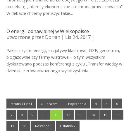
na debatę „Interesy ekonomiczne a ochrona praw człowieka”.
W debacie chcemy poruszyć takie...
O energii odnawialnej w Wielkopolsce
utworzone przez
Dorian
| Lis 24, 2017 |
Pakiet czystej energii, inicjatywy klastrowe, OZE, geotermia,
biogazownie czy farmy wiatrowe – o tym wszystkim
dyskutowano podczas konferencji z cyklu „Transfer wiedzy w
dziedzinie zrównoważonego wykorzystania...
Strona 11 z 31
« Pierwsza
‹ Poprzednia
4
5
6
7
8
9
10
11
12
13
14
15
16
17
18
Następna ›
Ostatnia »