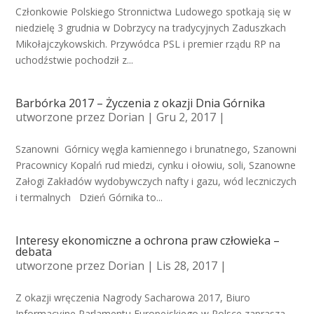
Członkowie Polskiego Stronnictwa Ludowego spotkają się w
niedzielę 3 grudnia w Dobrzycy na tradycyjnych Zaduszkach
Mikołajczykowskich. Przywódca PSL i premier rządu RP na
uchodźstwie pochodził z...
Barbórka 2017 – Życzenia z okazji Dnia Górnika
utworzone przez
Dorian
| Gru 2, 2017 |
Szanowni Górnicy węgla kamiennego i brunatnego, Szanowni
Pracownicy Kopalń rud miedzi, cynku i ołowiu, soli, Szanowne
Załogi Zakładów wydobywczych nafty i gazu, wód leczniczych
i termalnych Dzień Górnika to...
Interesy ekonomiczne a ochrona praw człowieka –
debata
utworzone przez
Dorian
| Lis 28, 2017 |
Z okazji wręczenia Nagrody Sacharowa 2017, Biuro
Informacyjne Parlamentu Europejskiego w Polsce zaprasza