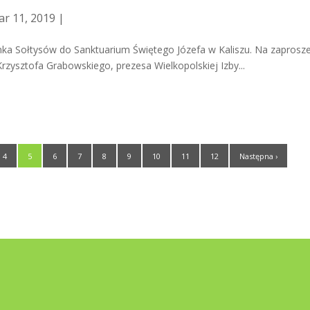
r 11, 2019 |
ymka Sołtysów do Sanktuarium Świętego Józefa w Kaliszu. Na zaprosz
ysztofa Grabowskiego, prezesa Wielkopolskiej Izby...
4
5
6
7
8
9
10
11
12
Następna ›