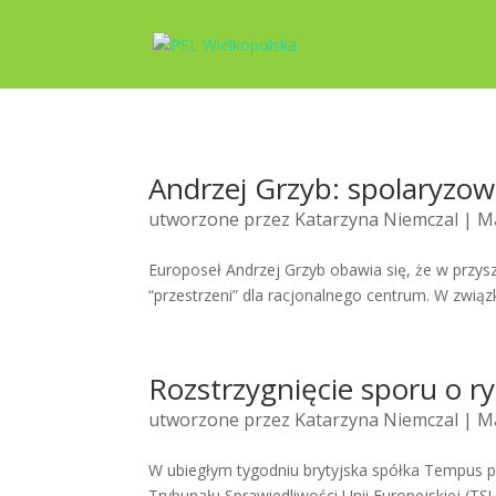
Andrzej Grzyb: spolaryzow
utworzone przez
Katarzyna Niemczal
| Ma
Europoseł Andrzej Grzyb obawia się, że w przysz
“przestrzeni” dla racjonalnego centrum. W związ
Rozstrzygnięcie sporu o r
utworzone przez
Katarzyna Niemczal
| Ma
W ubiegłym tygodniu brytyjska spółka Tempus p
Trybunału Sprawiedliwości Unii Europejskiej (TSU