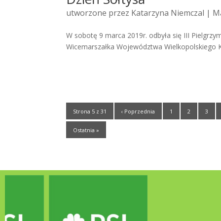
utworzone przez
Katarzyna Niemczal
| Ma
W sobotę 9 marca 2019r. odbyła się III Pielgrz
Wicemarszałka Województwa Wielkopolskiego Krz
Strona 5 z 31
‹ Poprzednia
1
2
3
Ostatnia »