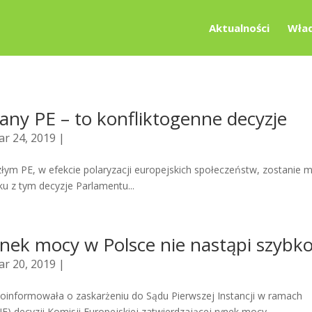
Aktualności
Wład
any PE – to konfliktogenne decyzje
r 24, 2019 |
łym PE, w efekcie polaryzacji europejskich społeczeństw, zostanie m
ku z tym decyzje Parlamentu...
ynek mocy w Polsce nie nastąpi szybk
r 20, 2019 |
oinformowała o zaskarżeniu do Sądu Pierwszej Instancji w ramach
E) decyzji Komisji Europejskiej zatwierdzającej rynek mocy...