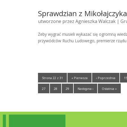
Sprawdzian z Mikołajczyk
utworzone przez
Agnieszka Walczak
| Gru
Żeby wygrać musieli wykazać się ogromną wiedzą
przywódców Ruchu Ludowego, premierze rządu RP 
Strona 22 z 31
« Pierwsza
‹ Poprzednia
1
27
28
29
Następna ›
Ostatnia »