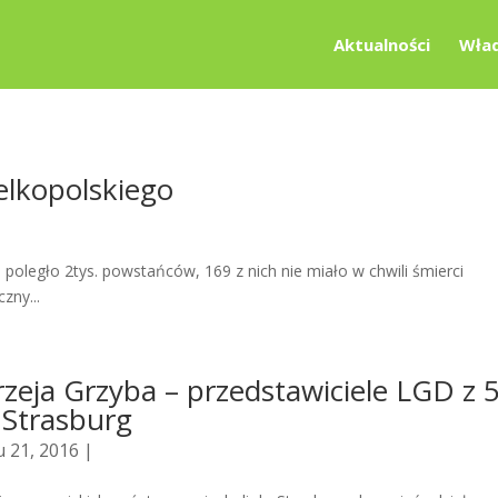
Aktualności
Wład
elkopolskiego
poległo 2tys. powstańców, 169 z nich nie miało w chwili śmierci
zny...
zeja Grzyba – przedstawiciele LGD z 
 Strasburg
 21, 2016 |