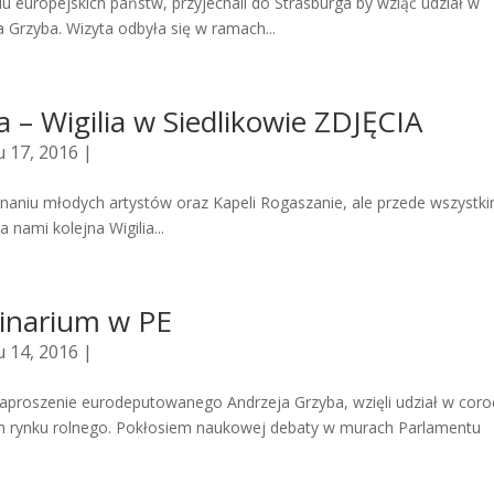
iu europejskich państw, przyjechali do Strasburga by wziąć udział w
Grzyba. Wizyta odbyła się w ramach...
ia – Wigilia w Siedlikowie ZDJĘCIA
 17, 2016 |
konaniu młodych artystów oraz Kapeli Rogaszanie, ale przede wszystk
 nami kolejna Wigilia...
minarium w PE
 14, 2016 |
 zaproszenie eurodeputowanego Andrzeja Grzyba, wzięli udział w cor
rynku rolnego. Pokłosiem naukowej debaty w murach Parlamentu