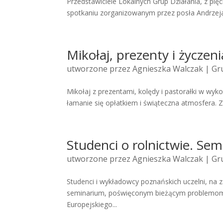
Przedstawiciele Lokalnych Grup Działania, z pięc
spotkaniu zorganizowanym przez posła Andrzeja 
Mikołaj, prezenty i życzen
utworzone przez
Agnieszka Walczak
| Gru
Mikołaj z prezentami, kolędy i pastorałki w wy
łamanie się opłatkiem i świąteczna atmosfera. Za
Studenci o rolnictwie. Se
utworzone przez
Agnieszka Walczak
| Gru
Studenci i wykładowcy poznańskich uczelni, na
seminarium, poświęconym bieżącym problemom 
Europejskiego...