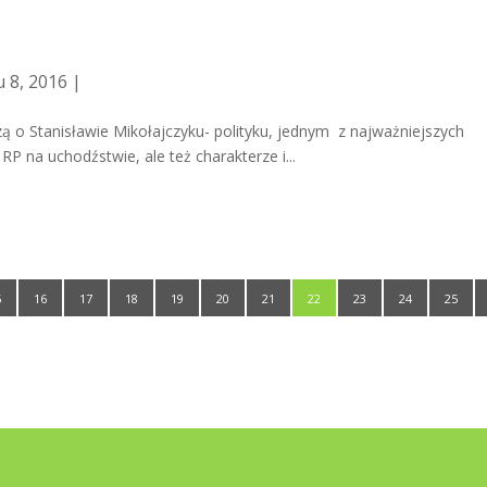
a
 8, 2016 |
 o Stanisławie Mikołajczyku- polityku, jednym z najważniejszych
na uchodźstwie, ale też charakterze i...
5
16
17
18
19
20
21
22
23
24
25