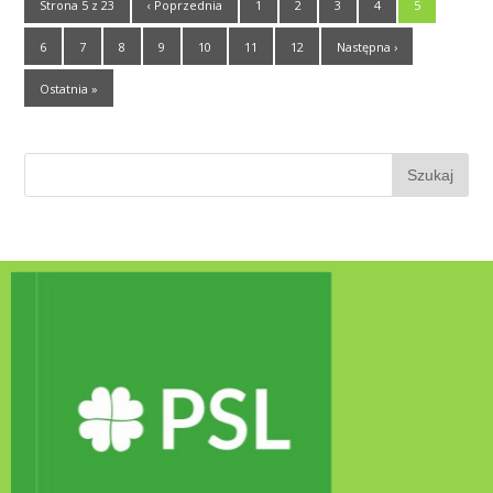
Strona 5 z 23
‹ Poprzednia
1
2
3
4
5
6
7
8
9
10
11
12
Następna ›
Ostatnia »