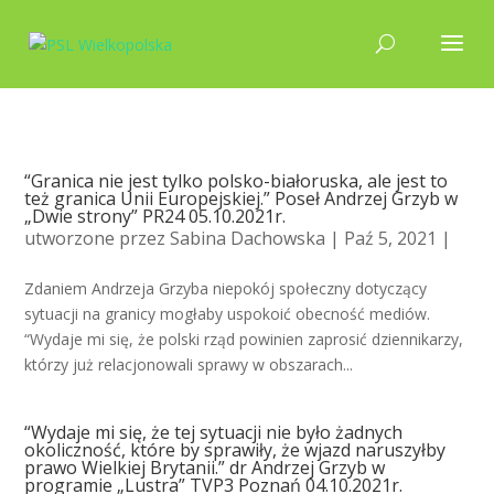
“Granica nie jest tylko polsko-białoruska, ale jest to
też granica Unii Europejskiej.” Poseł Andrzej Grzyb w
„Dwie strony” PR24 05.10.2021r.
utworzone przez
Sabina Dachowska
| Paź 5, 2021 |
Zdaniem Andrzeja Grzyba niepokój społeczny dotyczący
sytuacji na granicy mogłaby uspokoić obecność mediów.
“Wydaje mi się, że polski rząd powinien zaprosić dziennikarzy,
którzy już relacjonowali sprawy w obszarach...
“Wydaje mi się, że tej sytuacji nie było żadnych
okoliczność, które by sprawiły, że wjazd naruszyłby
prawo Wielkiej Brytanii.” dr Andrzej Grzyb w
programie „Lustra” TVP3 Poznań 04.10.2021r.