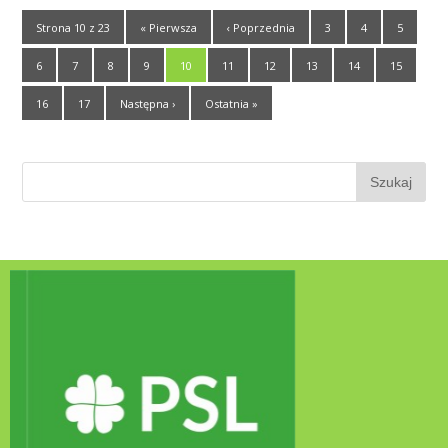
Strona 10 z 23
« Pierwsza
‹ Poprzednia
3
4
5
6
7
8
9
10
11
12
13
14
15
16
17
Następna ›
Ostatnia »