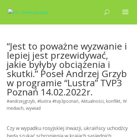
“Jest to poważne wyzwanie i
lepiej jest przewidywać,
jakie byłyby obciążenia i
skutki.” Poseł Andrzej Grzyb
w programie “Lustra” TVP3
Poznań 14.02.2022r.
#andrzejgrzyb
,
#lustra #tvp3poznań
,
Aktualności
,
konflikt
,
W
mediach
,
wywiad
Czy w wypadku rosyjskiej inwazji, ukraińscy uchodźcy
będą szukać schronienia w krajach sąsiednich