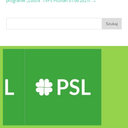
programie „Lustra” TVP3 Poznań 07.06.2021r.
→