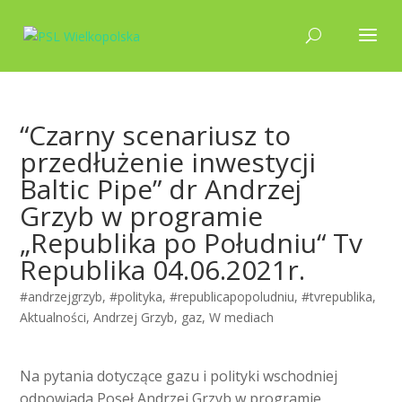
“Czarny scenariusz to
przedłużenie inwestycji
Baltic Pipe” dr Andrzej
Grzyb w programie
„Republika po Południu“ Tv
Republika 04.06.2021r.
#andrzejgrzyb
,
#polityka
,
#republicapopoludniu
,
#tvrepublika
,
Aktualności
,
Andrzej Grzyb
,
gaz
,
W mediach
Na pytania dotyczące gazu i polityki wschodniej
odpowiada Poseł Andrzej Grzyb w programie