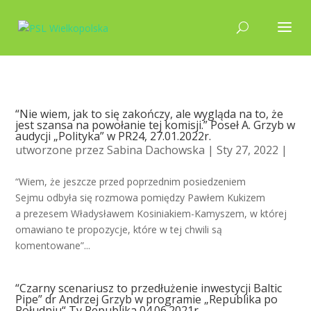
“Nie wiem, jak to się zakończy, ale wygląda na to, że
jest szansa na powołanie tej komisji.” Poseł A. Grzyb w
audycji „Polityka” w PR24, 27.01.2022r.
utworzone przez
Sabina Dachowska
| Sty 27, 2022 |
“Wiem, że jeszcze przed poprzednim posiedzeniem
Sejmu odbyła się rozmowa pomiędzy Pawłem Kukizem
a prezesem Władysławem Kosiniakiem-Kamyszem, w której
omawiano te propozycje, które w tej chwili są
komentowane”...
“Czarny scenariusz to przedłużenie inwestycji Baltic
Pipe” dr Andrzej Grzyb w programie „Republika po
Południu“ Tv Republika 04.06.2021r.