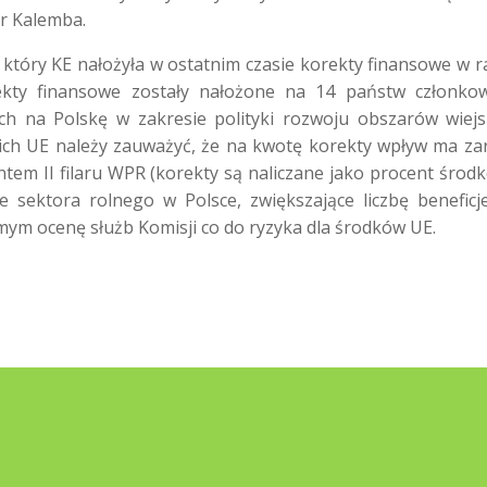
r Kalemba.
 który KE nałożyła w ostatnim czasie korekty finansowe w 
ekty finansowe zostały nałożone na 14 państw członkow
h na Polskę w zakresie polityki rozwoju obszarów wiejs
ich UE należy zauważyć, że na kwotę korekty wpływ ma z
entem II filaru WPR (korekty są naliczane jako procent środ
ie sektora rolnego w Polsce, zwiększające liczbę beneficj
mym ocenę służb Komisji co do ryzyka dla środków UE.