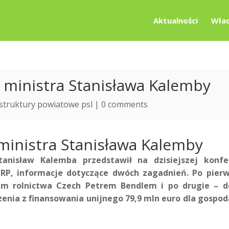
Aktualności
Wład
 ministra Stanisława Kalemby
struktury powiatowe psl
|
0 comments
ministra Stanisława Kalemby
tanisław Kalemba przedstawił na dzisiejszej konfer
 RP, informacje dotyczące dwóch zagadnień. Po pier
m rolnictwa Czech Petrem Bendlem i po drugie – de
zenia z finansowania unijnego 79,9 mln euro dla gospo