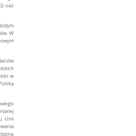
G) oaz
każdym
tów. W
tkowym
darstw
lskich
lski w
Polska
towego
onanej
u Unii
owania
stępną