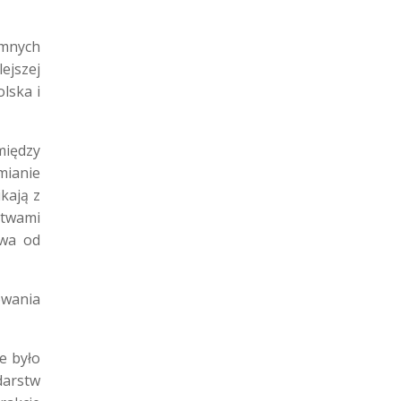
mnych
ejszej
lska i
między
mianie
kają z
stwami
twa od
owania
e było
darstw