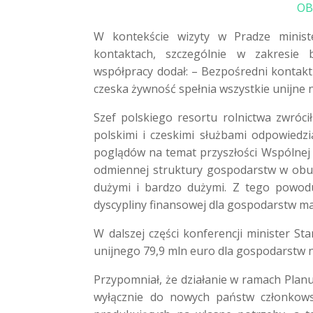
OB
W kontekście wizyty w Pradze minis
kontaktach, szczególnie w zakresie b
współpracy dodał: – Bezpośredni kontakt
czeska żywność spełnia wszystkie unijne 
Szef polskiego resortu rolnictwa zwró
polskimi i czeskimi służbami odpowiedz
poglądów na temat przyszłości Wspólnej P
odmiennej struktury gospodarstw w obu
dużymi i bardzo dużymi. Z tego powodu
dyscypliny finansowej dla gospodarstw ma
W dalszej części konferencji minister St
unijnego 79,9 mln euro dla gospodarstw
Przypomniał, że działanie w ramach Plan
wyłącznie do nowych państw członkows