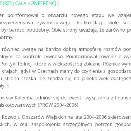
EJRZYJ CAŁĄ KONFERENCJĘ
ter poinformował o otwarciu nowego etapu we wzaje
ezpieczeństwa żywnościowego. Podkreślając wolę ściśl
 był bardzo potrzebny. Obie strony uważają, że zarówno po
normy.
cił również uwagę na bardzo dobrą atmosferę rozmów po
ialnymi za kontrole żywności. Poinformował również o wy
olityki Rolnej, które w większości są zbieżne. Różnice wyni
 krajach, gdyż w Czechach mamy do czynienia z gospodar
 strona czeska nie zgadza się na jakiekolwiek odstęps
łych.
anisław Kalemba odniósł się do kwestii wyłączenia z finans
 niskotowarowych (PROW 2004-2006).
u Rozwoju Obszarów Wiejskich na lata 2004-2006 skierowan
kich, w celu zaspokojenia szczególnych potrzeb gospo