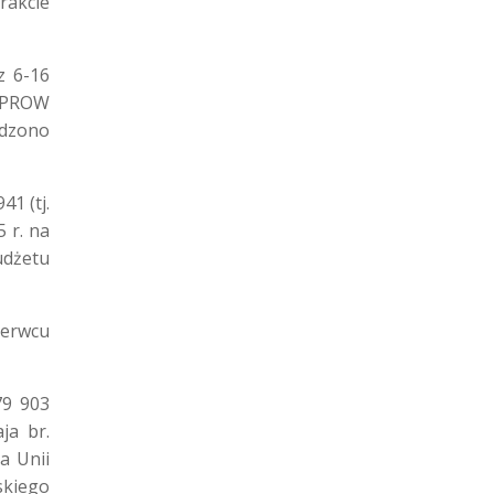
rakcie
z 6-16
: PROW
adzono
1 (tj.
 r. na
udżetu
zerwcu
79 903
ja br.
a Unii
skiego