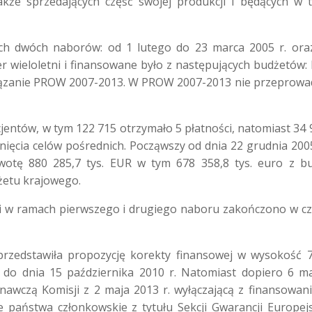
kże sprzedających część swojej produkcji i będących w t
ch dwóch naborów: od 1 lutego do 23 marca 2005 r. ora
ter wieloletni i finansowane było z następujących budżetów
owiązanie PROW 2007-2013. W PROW 2007-2013 nie przeprow
ntów, w tym 122 715 otrzymało 5 płatności, natomiast 34 94
gnięcia celów pośrednich. Począwszy od dnia 22 grudnia 2005
 kwotę 880 285,7 tys. EUR w tym 678 358,8 tys. euro z b
żetu krajowego.
ci w ramach pierwszego i drugiego naboru zakończono w c
przedstawiła propozycję korekty finansowej w wysokość 
do dnia 15 października 2010 r. Natomiast dopiero 6 ma
nawczą Komisji z 2 maja 2013 r. wyłączającą z finansowani
e państwa członkowskie z tytułu Sekcji Gwarancji Europej