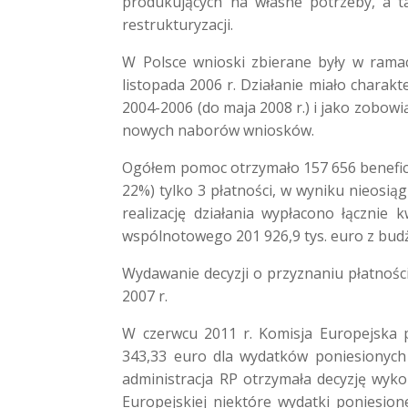
produkujących na własne potrzeby, a ta
restrukturyzacji.
W Polsce wnioski zbierane były w rama
listopada 2006 r. Działanie miało charak
2004-2006 (do maja 2008 r.) i jako zob
nowych naborów wniosków.
Ogółem pomoc otrzymało 157 656 beneficje
22%) tylko 3 płatności, w wyniku nieosią
realizację działania wypłacono łącznie
wspólnotowego 201 926,9 tys. euro z bud
Wydawanie decyzji o przyznaniu płatnoś
2007 r.
W czerwcu 2011 r. Komisja Europejska 
343,33 euro dla wydatków poniesionych 
administracja RP otrzymała decyzję wyko
Europejskiej niektóre wydatki poniesion