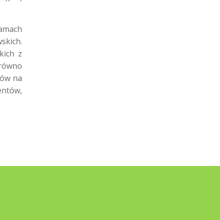
ramach
skich.
kich z
arówno
ków na
entów,