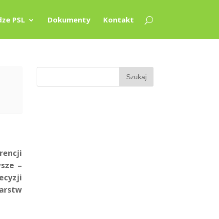
ze PSL
Dokumenty
Kontakt
encji
wsze –
cyzji
darstw