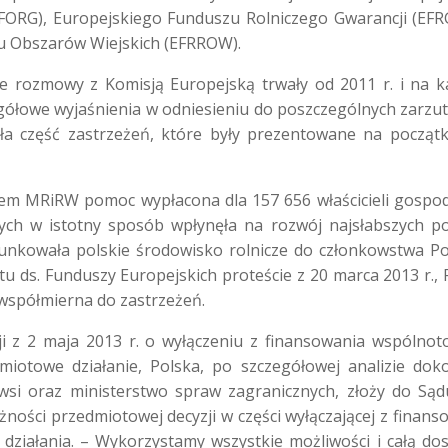
(EFORG), Europejskiego Funduszu Rolniczego Gwarancji (EFR
u Obszarów Wiejskich (EFRROW).
że rozmowy z Komisją Europejską trwały od 2011 r. i na 
egółowe wyjaśnienia w odniesieniu do poszczególnych zarzu
ła część zastrzeżeń, które były prezentowane na począ
niem MRiRW pomoc wypłacona dla 157 656 właścicieli gospo
zych w istotny sposób wpłynęła na rozwój najsłabszych po
unkowała polskie środowisko rolnicze do członkowstwa Po
 ds. Funduszy Europejskich proteście z 20 marca 2013 r., 
ewspółmierna do zastrzeżeń.
i z 2 maja 2013 r. o wyłączeniu z finansowania wspólno
iotowe działanie, Polska, po szczegółowej analizie dok
 wsi oraz ministerstwo spraw zagranicznych, złoży do Sąd
żności przedmiotowej decyzji w części wyłączającej z finans
działania. – Wykorzystamy wszystkie możliwości i całą do