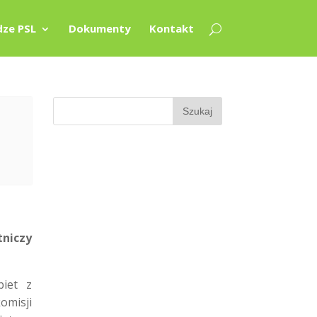
ze PSL
Dokumenty
Kontakt
tniczy
iet z
misji