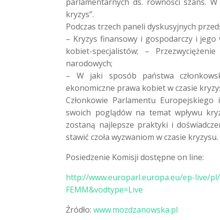
parlamentarnych ds. równości szans. W
kryzys”.
Podczas trzech paneli dyskusyjnych prze
– Kryzys finansowy i gospodarczy i jego
kobiet-specjalistów; – Przezwyciężen
narodowych;
– W jaki sposób państwa członkowsk
ekonomiczne prawa kobiet w czasie kryzy
Członkowie Parlamentu Europejskiego 
swoich poglądów na temat wpływu kryzy
zostaną najlepsze praktyki i doświadcz
stawić czoła wyzwaniom w czasie kryzysu.
Posiedzenie Komisji dostępne on line:
http://www.europarl.europa.eu/ep-live
FEMM&vodtype=Live
Źródło:
www.mozdzanowska.pl