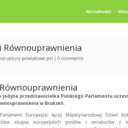
Aktualności
Wład
 i Równouprawnienia
|
struktury powiatowe psl
|
0 comments
i Równouprawnienia
 jedyna przedstawicielka Polskiego Parlamentu uczes
ównouprawnienia w Brukseli.
arlament Europejski łączy Międzynarodowy Dzień Kob
które skupia europejskich posłów i senatorów z ko