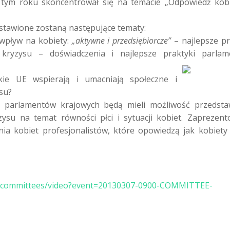
 tym roku skoncentrował się na temacie „Odpowiedź kob
dstawione zostaną następujące tematy:
 wpływ na kobiety:
„aktywne i przedsiębiorcze”
– najlepsze pr
ie kryzysu – doświadczenia i najlepsze praktyki parla
ie UE wspierają i umacniają społeczne i
su?
i parlamentów krajowych będą mieli możliwość przedsta
su na temat równości płci i sytuacji kobiet. Zaprezen
enia kobiet profesjonalistów, które opowiedzą jak kobiet
/pl/committees/video?event=20130307-0900-COMMITTEE-