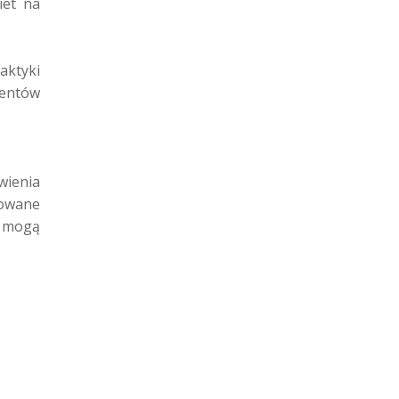
iet na
aktyki
mentów
wienia
towane
y mogą