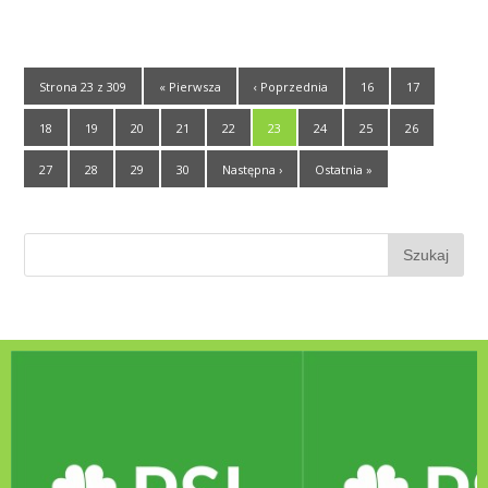
Strona 23 z 309
« Pierwsza
‹ Poprzednia
16
17
18
19
20
21
22
23
24
25
26
27
28
29
30
Następna ›
Ostatnia »