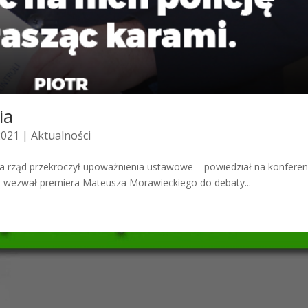
ia
2021 |
Aktualności
 a rząd przekroczył upoważnienia ustawowe – powiedział na konferen
u wezwał premiera Mateusza Morawieckiego do debaty...