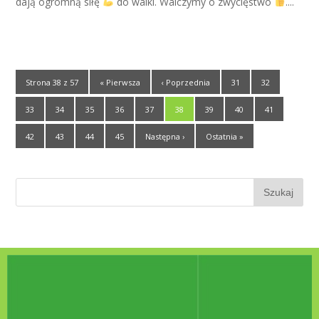
dają ogromną siłę
do walki. Walczymy o zwycięstwo
....
Strona 38 z 57
« Pierwsza
‹ Poprzednia
31
32
33
34
35
36
37
38
39
40
41
42
43
44
45
Następna ›
Ostatnia »