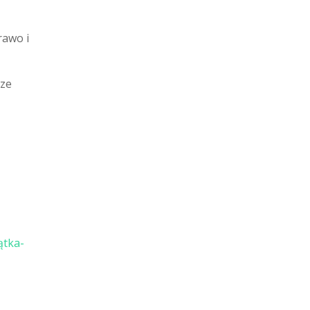
rawo i
rze
ątka-