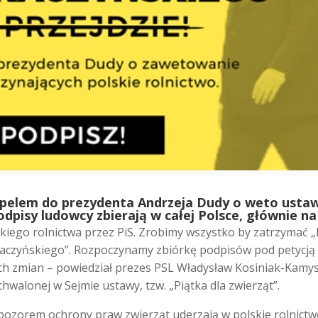
apelem do prezydenta Andrzeja Dudy o weto ustaw
odpisy ludowcy zbierają w całej Polsce, głównie na
kiego rolnictwa przez PiS. Zrobimy wszystko by zatrzymać „
Kaczyńskiego”. Rozpoczynamy zbiórkę podpisów pod petycją
ch zmian – powiedział prezes PSL Władysław Kosiniak-Kamys
walonej w Sejmie ustawy, tzw. „Piątka dla zwierząt”.
pozorem ochrony praw zwierząt uderzają w polskie rolnictw