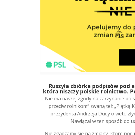
R
uszyła zbiórka podpisów pod 
która niszczy polskie rolnictwo. P
– Nie ma naszej zgody na zarzynanie pols
przeciw rolnikom” zwaną też „Piątką 
prezydenta Andrzeja Dudy o weto zły
Nawiązał w ten sposób do uch
Nie zgadzamy się na zmiany, które pod 