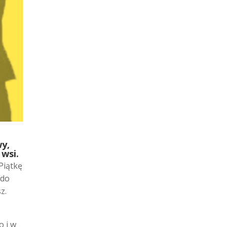
y,
 wsi.
Piątkę
 do
z.
o i w