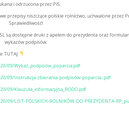
ukana i odrzucona przez PiS.
we przepisy niszczące polskie rolnictwo, uchwalone przez P
Sprawiedliwość!
SL są dostępne druki z apelem do prezydenta oraz formula
wykazów podpisów.
kże TUTAJ
2020/09/Wykaz_podpisów_poparcia.pdf
020/09/Instrukcja-zbierania-podpisów-poparcia-.pdf
2020/09/Klauzula_informacyjna_RODO.pdf
s/2020/09/LIST-POLSKICH-ROLNIKÓW-DO-PREZYDENTA-RP_pi