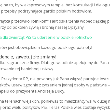
 na to, by w ekspresowym tempie, bez konsultacji i dialogu
 przepisy podrzynające gardło polskim hodowlom.
Piątka przeciwko rolnikom” i akt oskarżenia wobec ciężkiej p
rzy od pokoleń żywią i bronią naszej Ojczyzny.
a dla zwierząt PiS to uderzenie w polskie rolnictwo
sów jest obowiązkiem każdego polskiego patrioty!
dencie, zawetuj złe zmiany!
lko zagraniczne firmy. Dlatego wspólnie apelujemy do Pana
owanie tej haniebnej ustawy.
 Prezydenta RP, nie powinny już Pana wiązać partyjne instru
ektów ustaw zgodnie z życzeniem jednej osoby w państwie –
apelu do prezydenta Andrzeja Dudy.
a terenach wiejskich, ponieważ to mieszkańcy wsi w dużej 
 oraz wielu polityków PiS. Teraz Polska wieś zostaje wyzys