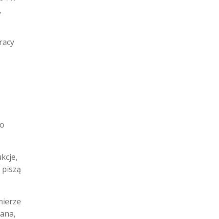
,
racy
 o
kcje,
 piszą
mierze
kana,