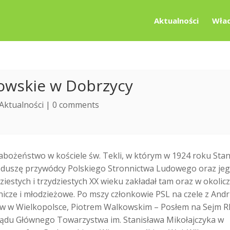
Aktualności
Wład
kowskie w Dobrzycy
Aktualności
|
0 comments
abożeństwo w kościele św. Tekli, w którym w 1924 roku Stan
 za duszę przywódcy Polskiego Stronnictwa Ludowego oraz je
ziestych i trzydziestych XX wieku zakładał tam oraz w okolic
nicze i młodzieżowe. Po mszy członkowie PSL na czele z And
w w Wielkopolsce, Piotrem Walkowskim – Posłem na Sejm R
du Głównego Towarzystwa im. Stanisława Mikołajczyka w