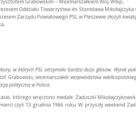
rzysztofem Grabowskim – Wicemarszałkiem Woj. Wlkp.,
ezesem Oddziału Towarzystwa im. Stanisława Mikołajczyka
zesem Zarządu Powiatowego PSL w Pleszewie złożyli kwiat
a.
ory, w których PSL otrzymało bardzo dużo głosów. Wynik pokazu
tof Grabowski, wicemarszałek województwa wielkopolskie
cją polityczną w Polsce.
 czasie, którego wręczono medale. Zaduszki Mikołajczykow
śmierci czyli 13 grudnia 1966 roku. W przyszły weekend Za