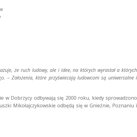
 w
y
je, że ruch ludowy, ale i idee, na których wyrastał a których
go. –
Założenia, które przyświecają ludowcom są uniwersalne 
skie w Dobrzycy odbywają się 2000 roku, kiedy sprowadzono
duszki Mikołajczykowskie odbędą się w Gnieźnie, Poznaniu i