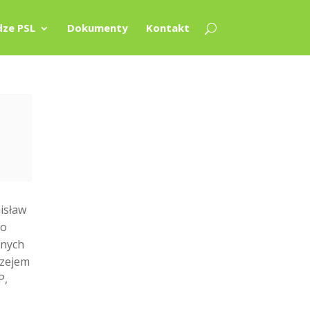
ze PSL
Dokumenty
Kontakt
isław
go
znych
rzejem
P,