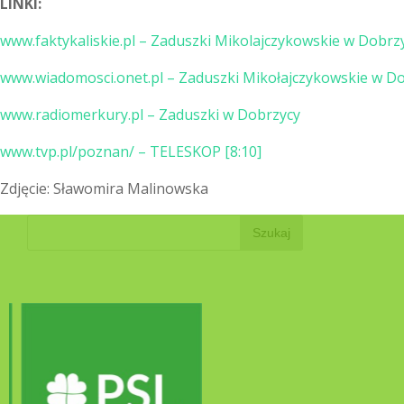
LINKI:
www.faktykaliskie.pl – Zaduszki Mikolajczykowskie w Dobrz
www.wiadomosci.onet.pl – Zaduszki Mikołajczykowskie w D
www.radiomerkury.pl – Zaduszki w Dobrzycy
www.tvp.pl/poznan/ – TELESKOP [8:10]
Zdjęcie: Sławomira Malinowska