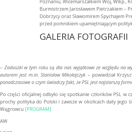
Poznaniu, Wicemarszałkiem Woj, Wlkp., K
Burmistrzem Jarosławem Pietrzakiem – Pr
Dobrzycy oraz Sławomirem Spychajem Pre
przed pomnikiem upamiętniającym polityk
GALERIA FOTOGRAFII
–
Zaduszki w tym roku są dla nas wyjątkowe ze względu na wyb
autorem jest m.in. Stanisław Mikołajczyk
– powiedział Krzysz
ponadczasowe o czym świadczy fakt, że PSL jest najstarszą forma
Po części oficjalnej odbyło się spotkanie członków PSL w
prochy polityka do Polski i zawsze w okolicach daty jego 
Wągrowcu
[PROGRAM]
AW